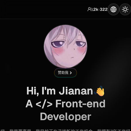
·
2k
322
赞助我
Hi, I'm Jianan
A </> Front-end
Developer