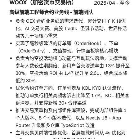
WOOX（加密货币交易所）
2025/04 - 至今
高级前端工程师
合约业务线 • 前端团队
负责 CEX 合约业务线的需求迭代，累计交付了 K 线优
化、AI 交易大赛、美股 Tradfi、圣诞节活动、世界杯活
动等几十项核心需求
实现了毫秒级延迟的订单簿（OrderBook）、下单
（OrderEntry）、充值提现、行情面板等核心模块
负责合约空投活动核心功能与互动玩法落地，支撑活动
参与人数较往期翻倍、新用户首交渗透率由 13% 提升至
30%，空投活动 ROI 由 1.47 提升至 2.61，综合成本降
低约 30%
优化合约订单方向、订单列表及 KOL KYC 认证流程，
推动订单执行相关高频客诉占比降至 17%、KOL 相关客
诉清零，并支撑新增 30+ 合作渠道
推进交易页重构及内部组件库建设，完成内部组件库 1
个大版本、8 个小版本迭代，以及 Next.js 16 + App
Router 升级和多仓库 TypeScript 改造
主导交易页前端性能优化，首屏加载时间从 4s 优化到