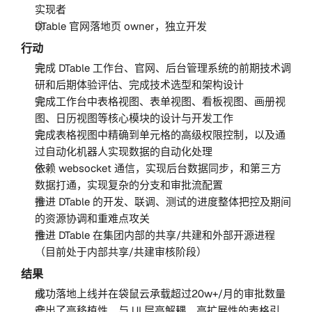
实现者
DTable 官网落地页 owner，独立开发
行动
完成 DTable 工作台、官网、后台管理系统的前期技术调
研和后期体验评估、完成技术选型和架构设计
完成工作台中表格视图、表单视图、看板视图、画册视
图、日历视图等核心模块的设计与开发工作
完成表格视图中精确到单元格的高级权限控制，以及通
过自动化机器人实现数据的自动化处理
依赖 websocket 通信，实现后台数据同步，和第三方
数据打通，实现复杂的分支和审批流配置
推进 DTable 的开发、联调、测试的进度整体把控及期间
的资源协调和重难点攻关
推进 DTable 在集团内部的共享/共建和外部开源进程
（目前处于内部共享/共建审核阶段）
结果
成功落地上线并在袋鼠云承载超过20w+/月的审批数量
产出了高移植性、与 UI 层高解耦、高扩展性的表格引